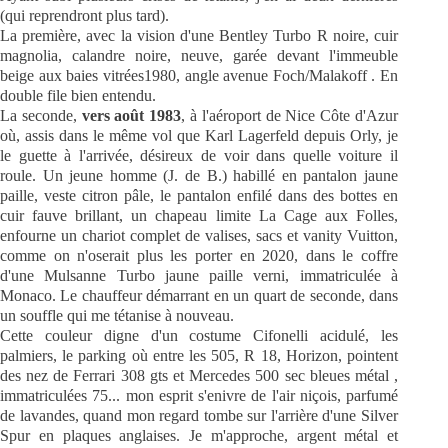
(qui reprendront plus tard).
La première, avec la vision d'une Bentley Turbo R noire, cuir
magnolia, calandre noire, neuve, garée devant l'immeuble
beige aux baies vitrées1980, angle avenue Foch/Malakoff . En
double file bien entendu.
La seconde,
vers août 1983
, à l'aéroport de Nice Côte d'Azur
où, assis dans le même vol que Karl Lagerfeld depuis Orly, je
le guette à l'arrivée, désireux de voir dans quelle voiture il
roule. Un jeune homme (J. de B.) habillé en pantalon jaune
paille, veste citron pâle, le pantalon enfilé dans des bottes en
cuir fauve brillant, un chapeau limite La Cage aux Folles,
enfourne un chariot complet de valises, sacs et vanity Vuitton,
comme on n'oserait plus les porter en 2020, dans le coffre
d'une Mulsanne Turbo jaune paille verni, immatriculée à
Monaco. Le chauffeur démarrant en un quart de seconde, dans
un souffle qui me tétanise à nouveau.
Cette couleur digne d'un costume Cifonelli acidulé, les
palmiers, le parking où entre les 505, R 18, Horizon, pointent
des nez de Ferrari 308 gts et Mercedes 500 sec bleues métal ,
immatriculées 75... mon esprit s'enivre de l'air niçois, parfumé
de lavandes, quand mon regard tombe sur l'arrière d'une Silver
Spur en plaques anglaises. Je m'approche, argent métal et