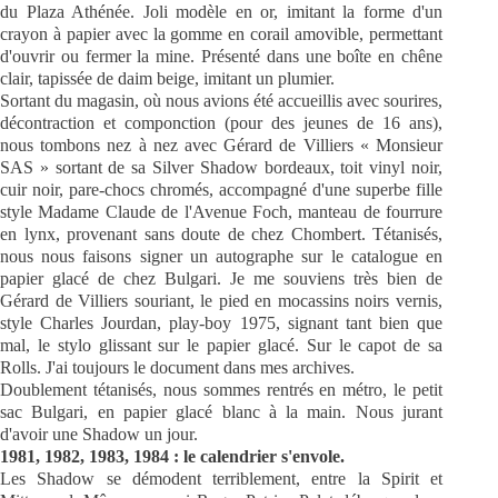
du Plaza Athénée. Joli modèle en or, imitant la forme d'un
crayon à papier avec la gomme en corail amovible, permettant
d'ouvrir ou fermer la mine. Présenté dans une boîte en chêne
clair, tapissée de daim beige, imitant un plumier.
Sortant du magasin, où nous avions été accueillis avec sourires,
décontraction et componction (pour des jeunes de 16 ans),
nous tombons nez à nez avec Gérard de Villiers « Monsieur
SAS » sortant de sa Silver Shadow bordeaux, toit vinyl noir,
cuir noir, pare-chocs chromés, accompagné d'une superbe fille
style Madame Claude de l'Avenue Foch, manteau de fourrure
en lynx, provenant sans doute de chez Chombert. Tétanisés,
nous nous faisons signer un autographe sur le catalogue en
papier glacé de chez Bulgari. Je me souviens très bien de
Gérard de Villiers souriant, le pied en mocassins noirs vernis,
style Charles Jourdan, play-boy 1975, signant tant bien que
mal, le stylo glissant sur le papier glacé. Sur le capot de sa
Rolls. J'ai toujours le document dans mes archives.
Doublement tétanisés, nous sommes rentrés en métro, le petit
sac Bulgari, en papier glacé blanc à la main. Nous jurant
d'avoir une Shadow un jour.
1981, 1982, 1983, 1984 : le calendrier s'envole.
Les Shadow se démodent terriblement, entre la Spirit et