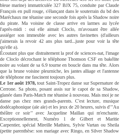
bleue marine) immatriculée 327 BJX 75, conduite par Claude
François en pull rouge, s'élançant dans le souterrain du bd des
Maréchaux me tétanise une seconde fois après la Shadow noire
du pirate. Ma voisine de classe arrive en larmes au lycée
l'après-midi : oui elle aimait Cloclo, m'avouant être allée
assiéger son immeuble avec les autres favinettes (d'ailleurs
j'aimerais la revoir 42 ans plus tard...juste pour voir la tête
qu'elle a).
Écoutant plus que distraitement la prof de sciences-nat, l'image
de Cloclo décrochant le téléphone Thomson CSF en bakélite
noire au volant de sa 6.9 tourne en boucle dans ma tête. Alors
que la brune voisine pleurniche, les jantes alliage et l'antenne
de téléphone me fascinent toujours plus.
Le 1er août 1978,
tout Saint-Tropez danse sur Supernature de
Cerrone. Sa photo, posant assis sur le capot de sa Shadow,
glanée dans Paris-Match me tétanise à nouveau. Mais moi je ne
danse pas chez mes grands-parents. C'est lecture, musique
dodécaphonique (aïe aïe) et les jeux de 20 heures, suivis d'’’Au
théâtre ce soir’’ avec Jacqueline Maillan qui m'enchante.
Exceptionnellement, Numéro 1 de Gilbert et Maritie
Carpentier, spécial Mireille Mathieu, Sylvie Vartan ou Sheila
(petite parenthèse: son mariage avec Ringo, en Silver Shadow