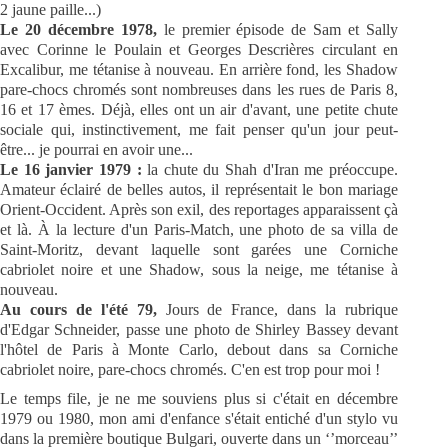
2 jaune paille...)
Le 20 décembre 1978,
le premier épisode de Sam et Sally
avec Corinne le Poulain et Georges Descrières circulant en
Excalibur, me tétanise à nouveau. En arrière fond, les Shadow
pare-chocs chromés sont nombreuses dans les rues de Paris 8,
16 et 17 èmes. Déjà, elles ont un air d'avant, une petite chute
sociale qui, instinctivement, me fait penser qu'un jour peut-
être... je pourrai en avoir une...
Le 16 janvier 1979 :
la chute du Shah d'Iran me préoccupe.
Amateur éclairé de belles autos, il représentait le bon mariage
Orient-Occident. Après son exil, des reportages apparaissent çà
et là. À la lecture d'un Paris-Match, une photo de sa villa de
Saint-Moritz, devant laquelle sont garées une Corniche
cabriolet noire et une Shadow, sous la neige, me tétanise à
nouveau.
Au cours de l'été 79,
Jours de France, dans la rubrique
d'Edgar Schneider, passe une photo de Shirley Bassey devant
l'hôtel de Paris à Monte Carlo, debout dans sa Corniche
cabriolet noire, pare-chocs chromés. C'en est trop pour moi !
Le temps file, je ne me souviens plus si c'était en décembre
1979 ou 1980, mon ami d'enfance s'était entiché d'un stylo vu
dans la première boutique Bulgari, ouverte dans un ‘’morceau’’