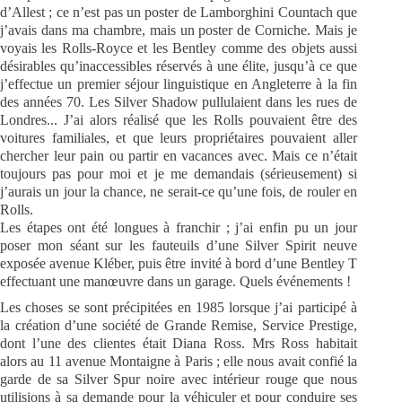
d’Allest ; ce n’est pas un poster de Lamborghini Countach que
j’avais dans ma chambre, mais un poster de Corniche. Mais je
voyais les Rolls-Royce et les Bentley comme des objets aussi
désirables qu’inaccessibles réservés à une élite, jusqu’à ce que
j’effectue un premier séjour linguistique en Angleterre à la fin
des années 70. Les Silver Shadow pullulaient dans les rues de
Londres... J’ai alors réalisé que les Rolls pouvaient être des
voitures familiales, et que leurs propriétaires pouvaient aller
chercher leur pain ou partir en vacances avec. Mais ce n’était
toujours pas pour moi et je me demandais (sérieusement) si
j’aurais un jour la chance, ne serait-ce qu’une fois, de rouler en
Rolls.
Les étapes ont été longues à franchir ; j’ai enfin pu un jour
poser mon séant sur les fauteuils d’une Silver Spirit neuve
exposée avenue Kléber, puis être invité à bord d’une Bentley T
effectuant une manœuvre dans un garage. Quels événements !
Les choses se sont précipitées en 1985 lorsque j’ai participé à
la création d’une société de Grande Remise, Service Prestige,
dont l’une des clientes était Diana Ross. Mrs Ross habitait
alors au 11 avenue Montaigne à Paris ; elle nous avait confié la
garde de sa Silver Spur noire avec intérieur rouge que nous
utilisions à sa demande pour la véhiculer et pour conduire ses