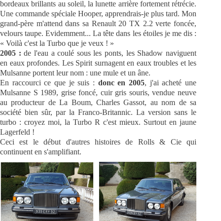
bordeaux brillants au soleil, la lunette arrière fortement rétrécie.
Une commande spéciale Hooper, apprendrais-je plus tard. Mon
grand-père m'attend dans sa Renault 20 TX 2.2 verte foncée,
velours taupe. Evidemment... La tête dans les étoiles je me dis :
« Voilà c'est la Turbo que je veux ! »
2005 :
de l'eau a coulé sous les ponts, les Shadow naviguent
en eaux profondes. Les Spirit surnagent en eaux troubles et les
Mulsanne portent leur nom : une mule et un âne.
En raccourci ce que je suis :
donc en 2005
, j'ai acheté une
Mulsanne S 1989, grise foncé, cuir gris souris, vendue neuve
au producteur de La Boum, Charles Gassot, au nom de sa
société bien sûr, par la Franco-Britannic. La version sans le
turbo : croyez moi, la Turbo R c'est mieux. Surtout en jaune
Lagerfeld !
Ceci est le début d'autres histoires de Rolls & Cie qui
continuent en s'amplifiant.