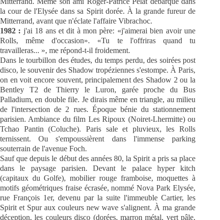
Mitterrand. Même son ami Roger-Patrice Pelat débarque dans
la cour de l'Elysée dans sa Spirit dorée. À la grande fureur de
Mitterrand, avant que n'éclate l'affaire Vibrachoc.
1982 :
j'ai 18 ans et dit à mon père: «j'aimerai bien avoir une
Rolls, même d'occasion». «Tu te l'offriras quand tu
travailleras... », me répond-t-il froidement.
Dans le tourbillon des études, du temps perdu, des soirées post
disco, le souvenir des Shadow tropéziennes s'estompe. À Paris,
on en voit encore souvent, principalement des Shadow 2 ou la
Bentley T2 de Thierry le Luron, garée proche du Bus
Palladium, en double file. Je dirais même en triangle, au milieu
de l'intersection de 2 rues. Époque bénie du stationnement
parisien. Ambiance du film Les Ripoux (Noiret-Lhermitte) ou
Tchao Pantin (Coluche). Paris sale et pluvieux, les Rolls
ternissent. Ou s'empoussièrent dans l'immense parking
souterrain de l'avenue Foch.
Sauf que depuis le début des années 80, la Spirit a pris sa place
dans le paysage parisien. Devant le palace hyper kitch
(capitaux du Golfe), mobilier rouge framboise, moquettes à
motifs géométriques fraise écrasée, nommé Nova Park Elysée,
rue François 1er, devenu par la suite l'immeuble Cartier, les
Spirit et Spur aux couleurs new wave s'alignent. À ma grande
déception, les couleurs disco (dorées, marron métal, vert pâle,