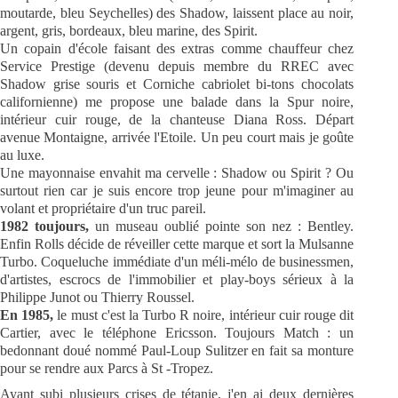
moutarde, bleu Seychelles) des Shadow, laissent place au noir,
argent, gris, bordeaux, bleu marine, des Spirit.
Un copain d'école faisant des extras comme chauffeur chez
Service Prestige (devenu depuis membre du RREC avec
Shadow grise souris et Corniche cabriolet bi-tons chocolats
californienne) me propose une balade dans la Spur noire,
intérieur cuir rouge, de la chanteuse Diana Ross. Départ
avenue Montaigne, arrivée l'Etoile. Un peu court mais je goûte
au luxe.
Une mayonnaise envahit ma cervelle : Shadow ou Spirit ? Ou
surtout rien car je suis encore trop jeune pour m'imaginer au
volant et propriétaire d'un truc pareil.
1982 toujours,
un museau oublié pointe son nez : Bentley.
Enfin Rolls décide de réveiller cette marque et sort la Mulsanne
Turbo. Coqueluche immédiate d'un méli-mélo de businessmen,
d'artistes, escrocs de l'immobilier et play-boys sérieux à la
Philippe Junot ou Thierry Roussel.
En 1985,
le must c'est la Turbo R noire, intérieur cuir rouge dit
Cartier, avec le téléphone Ericsson. Toujours Match : un
bedonnant doué nommé Paul-Loup Sulitzer en fait sa monture
pour se rendre aux Parcs à St -Tropez.
Ayant subi plusieurs crises de tétanie, j'en ai deux dernières