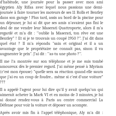
d'habitude, une journée pour la passer avec mon ami
égyptien Aly Rifaa avec lequel nous passions une demi-
journée à faire tourner les moteurs de ses 11 Rolls et Bentley
dans son garage ! Plus tard, assis au bord de la piscine pour
un déjeuner, je lui ai dit que ses amis n'avaient pas fini le
deal de me vendre leur Maserati Quattroporte, alors il m'a
regardé et m'a dit : ‘’oublie la Maserati, ton rêve est une
Bentley” ! Et si je te trouvais un coupé 1950 ?’’. J’ai dit dans
quel état ? Il m'a répondu "sain et original et il a un
avantage que le propriétaire ne connaît pas, sinon il va
augmenter le prix". J’ai dit : ‘’as-tu une photo ?’’.
Il me l'a montrée sur son téléphone et je me suis tombé
amoureux dès le premier regard. J'ai même pensé à Myriam
(c’est mon épouse) “quelle sera sa réaction quand elle saura
que j'ai eu un coup de foudre... même si c'est d'une voiture”
???
Il a appelé l'agent pour lui dire qu'il y avait quelqu'un qui
aimerait acheter la Mark VI et en moins de 3 minutes, je lui
ai donné rendez-vous à Paris au centre commercial La
Défense pour voir la voiture et déposer un acompte.
Après avoir mis fin à l'appel téléphonique, Aly m'a dit :