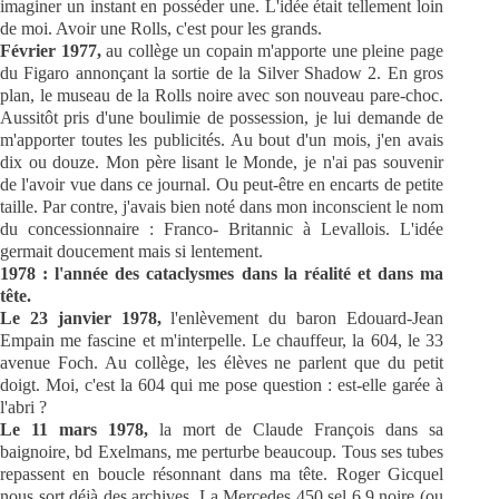
imaginer un instant en posséder une. L'idée était tellement loin
de moi. Avoir une Rolls, c'est pour les grands.
Février 1977,
au collège un copain m'apporte une pleine page
du Figaro annonçant la sortie de la Silver Shadow 2. En gros
plan, le museau de la Rolls noire avec son nouveau pare-choc.
Aussitôt pris d'une boulimie de possession, je lui demande de
m'apporter toutes les publicités. Au bout d'un mois, j'en avais
dix ou douze. Mon père lisant le Monde, je n'ai pas souvenir
de l'avoir vue dans ce journal. Ou peut-être en encarts de petite
taille. Par contre, j'avais bien noté dans mon inconscient le nom
du concessionnaire : Franco- Britannic à Levallois. L'idée
germait doucement mais si lentement.
1978 : l'année des cataclysmes dans la réalité et dans ma
tête.
Le 23 janvier 1978,
l'enlèvement du baron Edouard-Jean
Empain me fascine et m'interpelle. Le chauffeur, la 604, le 33
avenue Foch. Au collège, les élèves ne parlent que du petit
doigt. Moi, c'est la 604 qui me pose question : est-elle garée à
l'abri ?
Le 11 mars 1978,
la mort de Claude François dans sa
baignoire, bd Exelmans, me perturbe beaucoup. Tous ses tubes
repassent en boucle résonnant dans ma tête. Roger Gicquel
nous sort déjà des archives. La Mercedes 450 sel 6.9 noire (ou