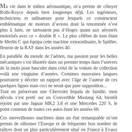
M
a
vie dans le milieu aéronautique, m’a permis de côtoyer
Rolls-Royce depuis bien longtemps déjà. Les ingénieurs,
techniciens et utilisateurs pour lesquels ce constructeur
emblématique de moteurs d’avions dont la renommée n’est
plus à faire, ne tarissaient pas d’éloges quant aux aéronefs
motorisés avec ce « double R ». Le plus célèbre de tous étant
le Merlin C qui équipa cette machine extraordinaire, le Spitfire,
fleuron de la RAF dans les années 40.
En parallèle du monde de l’aérien, ma passion pour les belles
mécaniques s’est illustrée dans un premier temps dans l’univers
de la moto pour basculer dans celui de la voiture de collection
voilà une vingtaine d’années. Certaines mauvaises langues
pourraient y déceler un rapport avec l’âge de l’auteur de ces
quelques lignes mais ceci ne serait que pure supposition...
Tout en préservant une Chevrolet Impala de famille, mon
dévolu s’est porté sur un Convertible Mustang 64, bientôt
rejoint par une Jaguar MK2 3.8 et une Mercedes 220 S, le
point commun de toutes ces autos étant les années 60.
Ces merveilleuses machines dans un état remarquable m’ont
permis de sillonner l’Europe et de fréquenter bon nombre de
rallyes dont un plus particulièrement situé en France à Evaux