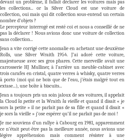
devant un problème, il fallait déclarer les voitures mais pas
les collections... or la Silver Cloud est une voiture de
collection, oui mais qui dit collection sous-entend un certain
nombre d’objets ?
Le percepteur interrogé est resté coi et nous a conseillé de ne
pas la déclarer ! Nous avions donc une voiture de collection
sans collection...
Jean a vite corrigé cette anomalie en achetant une deuxième
Rolls, une Silver Wraith 1954. J’ai adoré cette voiture,
majestueuse avec ses gros phares. Cette merveille avait une
carrosserie HJ Mulliner, à l’arrière un meuble-cabinet avec
trois carafes en cristal, quatre verres à whisky, quatre verres
à porto (moi qui ne bois que de l’eau, j’étais malgré tout en
extase...), une boîte à biscuits...
Jean a toujours pris un soin jaloux de ses voitures, il appelait
la Cloud
la petite
et la Wraith
la vieille
et quand il disait « je
sors la petite » il ne parlait pas de sa fille et quand il disait «
je sors la vieille » j’ose espérer qu’il ne parlait pas de moi !
Je me souviens d’un rallye à Cabourg en 1981, apparemment
ce n’était peut-être pas la meilleure année, nous avions une
légère appréhension mais comment résister à une