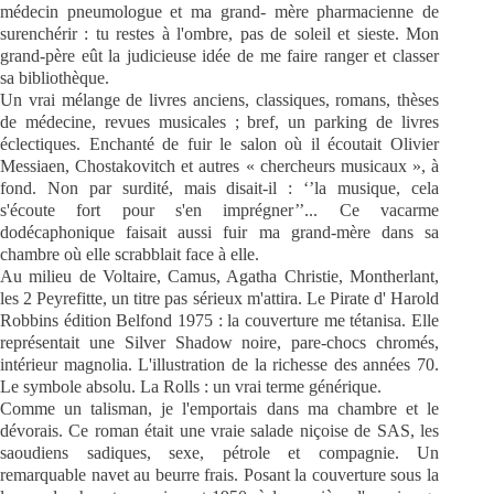
médecin pneumologue et ma grand- mère pharmacienne de
surenchérir : tu restes à l'ombre, pas de soleil et sieste. Mon
grand-père eût la judicieuse idée de me faire ranger et classer
sa bibliothèque.
Un vrai mélange de livres anciens, classiques, romans, thèses
de médecine, revues musicales ; bref, un parking de livres
éclectiques. Enchanté de fuir le salon où il écoutait Olivier
Messiaen, Chostakovitch et autres « chercheurs musicaux », à
fond. Non par surdité, mais disait-il : ‘’la musique, cela
s'écoute fort pour s'en imprégner’’... Ce vacarme
dodécaphonique faisait aussi fuir ma grand-mère dans sa
chambre où elle scrabblait face à elle.
Au milieu de Voltaire, Camus, Agatha Christie, Montherlant,
les 2 Peyrefitte, un titre pas sérieux m'attira. Le Pirate d' Harold
Robbins édition Belfond 1975 : la couverture me tétanisa. Elle
représentait une Silver Shadow noire, pare-chocs chromés,
intérieur magnolia. L'illustration de la richesse des années 70.
Le symbole absolu. La Rolls : un vrai terme générique.
Comme un talisman, je l'emportais dans ma chambre et le
dévorais. Ce roman était une vraie salade niçoise de SAS, les
saoudiens sadiques, sexe, pétrole et compagnie. Un
remarquable navet au beurre frais. Posant la couverture sous la