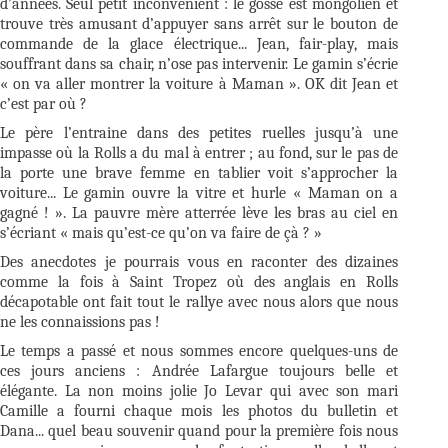
d’années. Seul petit inconvénient : le gosse est mongolien et
trouve très amusant d’appuyer sans arrêt sur le bouton de
commande de la glace électrique... Jean, fair-play, mais
souffrant dans sa chair, n’ose pas intervenir. Le gamin s’écrie
« on va aller montrer la voiture à Maman ». OK dit Jean et
c’est par où ?
Le père l’entraine dans des petites ruelles jusqu’à une
impasse où la Rolls a du mal à entrer ; au fond, sur le pas de
la porte une brave femme en tablier voit s’approcher la
voiture... Le gamin ouvre la vitre et hurle « Maman on a
gagné ! ». La pauvre mère atterrée lève les bras au ciel en
s’écriant « mais qu’est-ce qu’on va faire de çà ? »
Des anecdotes je pourrais vous en raconter des dizaines
comme la fois à Saint Tropez où des anglais en Rolls
décapotable ont fait tout le rallye avec nous alors que nous
ne les connaissions pas !
Le temps a passé et nous sommes encore quelques-uns de
ces jours anciens : Andrée Lafargue toujours belle et
élégante. La non moins jolie Jo Levar qui avec son mari
Camille a fourni chaque mois les photos du bulletin et
Dana... quel beau souvenir quand pour la première fois nous