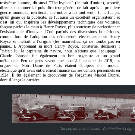
troisième homme, dit aussi "The hyphen" (le trait d'union), associé,
directeur commercial puis directeur général de fait après la première
guerre mondiale, mériterait une notice à lui tout seul.
Il ne fut pas
qu'un génie de la publicité, ce fut aussi un excellent organisateur ; et
c'est lui qui inspirera les développements techniques des voitures,
forçant parfois la main à Henry Royce, plus soucieux de perfectionner
l'existant que d'innover. D'où parfois des discussions homériques,
comme lors de l'adoption des démarreurs électriques dont Henry
Royce se méfiait à l'origine (les manivelles, ça ne tombe pas en
panne...). Apprenant sa mort Henry Royce, consterné, déclarera :
"c'était lui le capitaine du navire, nous n'étions que l'équipage".
Claude Johnson fut également un bon organiste et un grand
mélomane. Peu de gens savent que jusqu'à l'incendie de 2019, les
orgues de Notre-Dame de Paris étaient équipées d'un moteur
électrique qu'il avait entièrement financé sur ses deniers personnels en
1924. Il fut également le découvreur de l'organiste Marcel Dupré,
dont il lança la carrière.
Conception et réalisation :
Patrimoine & Lége