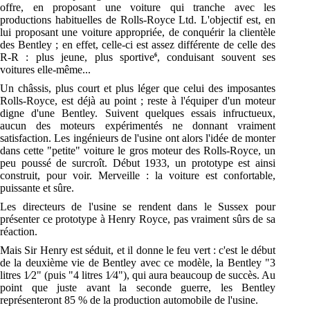
offre, en proposant une voiture qui tranche avec les
productions habituelles de Rolls-Royce Ltd. L'objectif est, en
lui proposant une voiture appropriée, de conquérir la clientèle
des Bentley ; en effet, celle-ci est assez différente de celle des
R-R : plus jeune, plus sportive
, conduisant souvent ses
6
voitures elle-même...
Un châssis, plus court et plus léger que celui des imposantes
Rolls-Royce, est déjà au point ; reste à l'équiper d'un moteur
digne d'une Bentley. Suivent quelques essais infructueux,
aucun des moteurs expérimentés ne donnant vraiment
satisfaction. Les ingénieurs de l'usine ont alors l'idée de monter
dans cette "petite" voiture le gros moteur des Rolls-Royce, un
peu poussé de surcroît. Début 1933, un prototype est ainsi
construit, pour voir. Merveille : la voiture est confortable,
puissante et sûre.
Les directeurs de l'usine se rendent dans le Sussex pour
présenter ce prototype à Henry Royce, pas vraiment sûrs de sa
réaction.
Mais Sir Henry est séduit, et il donne le feu vert : c'est le début
de la deuxième vie de Bentley avec ce modèle, la Bentley "3
litres 1⁄2" (puis "4 litres 1⁄4"), qui aura beaucoup de succès. Au
point que juste avant la seconde guerre, les Bentley
représenteront 85 % de la production automobile de l'usine.