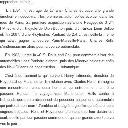
rapprocher un jour…
En 1894, -il est âgé de 17 ans- Charles éprouve une grande
émotion en découvrant les premières automobiles évoluer dans les
rues de Paris. Sa première acquisition sera une Peugeot de 3 3/4
HP, suivi d’un tricycle de Dion-Bouton puis d’un tri-car Léon Bollée
et, fin 1897, d’une 4-cylindres Panhard de 2,4 Litres, celle-là même
qui avait gagné la course Paris-Marseille-Paris. Charles Rolls
s’enthousiasme alors pour la course automobile.
En 1902, il crée la «C.S. Rolls and Co» pour commercialiser des
automobiles : des Panhard d’abord, puis des Minerva belges et enfin
des New-Orleans de construction … britannique.
C’est à ce moment-là qu’intervient Henry Edmunds, directeur de
Royce Ltd de Manchester. En relation avec Charles Rolls, il imagine
une rencontre entre les deux hommes qui entretiennent la même
passion. Pendant le voyage vers Manchester, Rolls confie à
Edmunds que son ambition est de posséder un jour une automobile
qui porterait son nom !D’emblée et malgré le gouffre qui sépare leurs
origines sociales, Rolls et Royce comprennent que leur destin est
écrit, scellé par leur passion commune et qu’une grande aventure va
voir le jour…