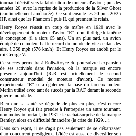
tournant décisif vers la fabrication de moteurs d'avion ; puis les
années '20, avec la reprise de la production de la Silver Ghost
(continuellement améliorée). Ce sont ensuite les 20 puis 20/25
HP, ainsi que les Phantom I puis II, qui prennent le relais.
Henry Royce réussit un coup de maître en 1928 avec le
développement du moteur d'avion "R", dont il dirige lui-même
la conception (il a alors 65 ans). Un an plus tard, un avion
équipé de ce moteur bat le record du monde de vitesse dans les
airs, à 358 mph (576 km/h). Et Henry Royce est anobli par le
roi George V.
Ce succès permettra à Rolls-Royce de poursuivre l'expansion
de ses activités dans l'aviation, où la marque est encore
présente aujourd'hui (R-R est actuellement le second
constructeur mondial de moteurs d'avion). Ce moteur
expérimental "R" sera également la base du fameux moteur
Merlin utilisé avec tant de succès par la RAF durant la seconde
guerre mondiale.
Bien que sa santé se dégrade de plus en plus, c'est encore
Henry Royce qui fait prendre à l'entreprise un autre tournant,
non moins important, fin 1931 : le rachat-surprise de la marque
Bentley, alors en difficulté financière (la crise de 1929…).
Dans son esprit, il ne s'agit pas seulement de se débarrasser
d'un concurrent prestigieux. L'idée est aussi de diversifier son