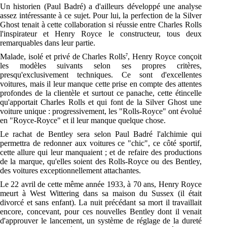
Un historien (Paul Badré) a d'ailleurs développé une analyse
assez intéressante à ce sujet. Pour lui, la perfection de la Silver
Ghost tenait à cette collaboration si réussie entre Charles Rolls
l'inspirateur et Henry Royce le constructeur, tous deux
remarquables dans leur partie.
Malade, isolé et privé de Charles Rolls
, Henry Royce conçoit
7
les modèles suivants selon ses propres critères,
presqu'exclusivement techniques. Ce sont d'excellentes
voitures, mais il leur manque cette prise en compte des attentes
profondes de la clientèle et surtout ce panache, cette étincelle
qu'apportait Charles Rolls et qui font de la Silver Ghost une
voiture unique : progressivement, les "Rolls-Royce" ont évolué
en "Royce-Royce" et il leur manque quelque chose.
Le rachat de Bentley sera selon Paul Badré l'alchimie qui
permettra de redonner aux voitures ce "chic", ce côté sportif,
cette allure qui leur manquaient ; et de refaire des productions
de la marque, qu'elles soient des Rolls-Royce ou des Bentley,
des voitures exceptionnellement attachantes.
Le 22 avril de cette même année 1933, à 70 ans, Henry Royce
meurt à West Wittering dans sa maison du Sussex (il était
divorcé et sans enfant). La nuit précédant sa mort il travaillait
encore, concevant, pour ces nouvelles Bentley dont il venait
d'approuver le lancement, un système de réglage de la dureté