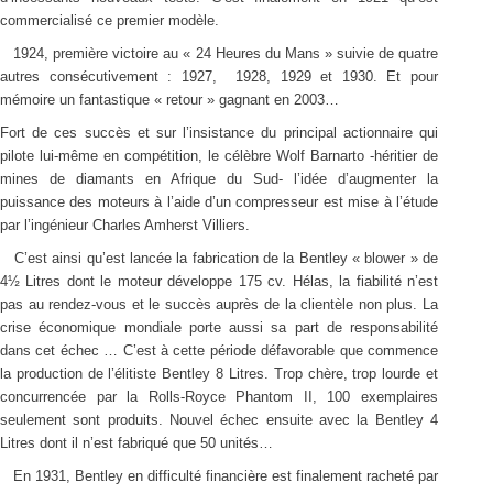
commercialisé ce premier modèle.
1924, première victoire au « 24 Heures du Mans » suivie de quatre
autres consécutivement : 1927, 1928, 1929 et 1930. Et pour
mémoire un fantastique « retour » gagnant en 2003…
Fort de ces succès et sur l’insistance du principal actionnaire qui
pilote lui-même en compétition, le célèbre Wolf Barnarto -héritier de
mines de diamants en Afrique du Sud- l’idée d’augmenter la
puissance des moteurs à l’aide d’un compresseur est mise à l’étude
par l’ingénieur Charles Amherst Villiers.
C’est ainsi qu’est lancée la fabrication de la Bentley « blower » de
4½ Litres dont le moteur développe 175 cv. Hélas, la fiabilité n’est
pas au rendez-vous et le succès auprès de la clientèle non plus. La
crise économique mondiale porte aussi sa part de responsabilité
dans cet échec … C’est à cette période défavorable que commence
la production de l’élitiste Bentley 8 Litres. Trop chère, trop lourde et
concurrencée par la Rolls-Royce Phantom II, 100 exemplaires
seulement sont produits. Nouvel échec ensuite avec la Bentley 4
Litres dont il n’est fabriqué que 50 unités…
En 1931, Bentley en difficulté financière est finalement racheté par