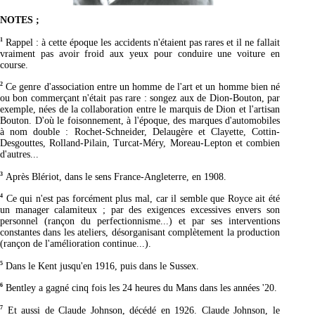
NOTES ;
1
Rappel : à cette époque les accidents n'étaient pas rares et il ne fallait
vraiment pas avoir froid aux yeux pour conduire une voiture en
course.
2
Ce genre d'association entre un homme de l'art et un homme bien né
ou bon commerçant n'était pas rare : songez aux de Dion-Bouton, par
exemple, nées de la collaboration entre le marquis de Dion et l'artisan
Bouton. D'où le foisonnement, à l'époque, des marques d'automobiles
à nom double : Rochet-Schneider, Delaugère et Clayette, Cottin-
Desgouttes, Rolland-Pilain, Turcat-Méry, Moreau-Lepton et combien
d'autres...
3
Après Blériot, dans le sens France-Angleterre, en 1908.
4
Ce qui n'est pas forcément plus mal, car il semble que Royce ait été
un manager calamiteux ; par des exigences excessives envers son
personnel (rançon du perfectionnisme...) et par ses interventions
constantes dans les ateliers, désorganisant complètement la production
(rançon de l'amélioration continue...).
5
Dans le Kent jusqu'en 1916, puis dans le Sussex.
6
Bentley a gagné cinq fois les 24 heures du Mans dans les années '20.
7
Et aussi de Claude Johnson, décédé en 1926. Claude Johnson, le