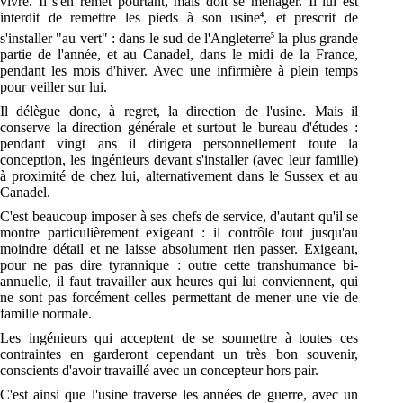
vivre. Il s'en remet pourtant, mais doit se ménager. Il lui est
interdit de remettre les pieds à son usine
, et prescrit de
4
s'installer "au vert" : dans le sud de l'Angleterre
la plus grande
5
partie de l'année, et au Canadel, dans le midi de la France,
pendant les mois d'hiver. Avec une infirmière à plein temps
pour veiller sur lui.
Il délègue donc, à regret, la direction de l'usine. Mais il
conserve la direction générale et surtout le bureau d'études :
pendant vingt ans il dirigera personnellement toute la
conception, les ingénieurs devant s'installer (avec leur famille)
à proximité de chez lui, alternativement dans le Sussex et au
Canadel.
C'est beaucoup imposer à ses chefs de service, d'autant qu'il se
montre particulièrement exigeant : il contrôle tout jusqu'au
moindre détail et ne laisse absolument rien passer. Exigeant,
pour ne pas dire tyrannique : outre cette transhumance bi-
annuelle, il faut travailler aux heures qui lui conviennent, qui
ne sont pas forcément celles permettant de mener une vie de
famille normale.
Les ingénieurs qui acceptent de se soumettre à toutes ces
contraintes en garderont cependant un très bon souvenir,
conscients d'avoir travaillé avec un concepteur hors pair.
C'est ainsi que l'usine traverse les années de guerre, avec un