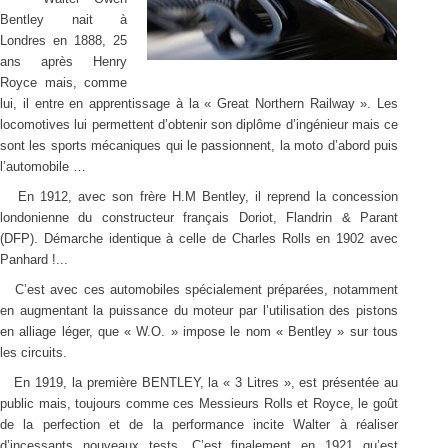
Bentley nait à
Londres en 1888, 25
ans après Henry
Royce mais, comme
lui, il entre en apprentissage à la « Great Northern Railway ». Les
locomotives lui permettent d’obtenir son diplôme d’ingénieur mais ce
sont les sports mécaniques qui le passionnent, la moto d’abord puis
l’automobile …
En 1912, avec son frère H.M Bentley, il reprend la concession
londonienne du constructeur français Doriot, Flandrin & Parant
(DFP). Démarche identique à celle de Charles Rolls en 1902 avec
Panhard !...
C’est avec ces automobiles spécialement préparées, notamment
en augmentant la puissance du moteur par l’utilisation des pistons
en alliage léger, que « W.O. » impose le nom « Bentley » sur tous
les circuits.
En 1919, la première BENTLEY, la « 3 Litres », est présentée au
public mais, toujours comme ces Messieurs Rolls et Royce, le goût
de la perfection et de la performance incite Walter à réaliser
d’incessants nouveaux tests. C’est finalement en 1921 qu’est