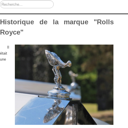
Rechercher
Historique de la marque "Rolls
Royce"
Il
était
une