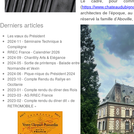
Le cadre, pour com
(
https://www.chateaudubign
architectes de l’époque, au
réservé la famille d’Aboville
Derniers articles
Les vœux du Président
2024-11 - Séminaire Technique à
Compiègne
RREC France - Calendrier 2026
2024-09 - Chantilly Arts & Elégance
2024-05 - Sortie de printemps - Balade entre
Normandie et Vexin
2024-06 - Pique-nique du Président 2024
2023-10 - Compte Rendu du Rallye en
Occitanie
2023-01 - Compte rendu du dîner des Rois
2023-03 - AG RREC France
2023-02 - Compte rendu du dîner dit « de
RETROMOBILE »