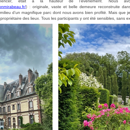
mencer, était à la hauteur de l’événement. Nous 
onmirabeau.fr/
)
: originale, vaste et belle demeure reconstruite d
 milieu d’un magnifique parc dont nous avons bien profité. Mais que je
, propriétaire des lieux. Tous les participants y ont été sensibles, sans e