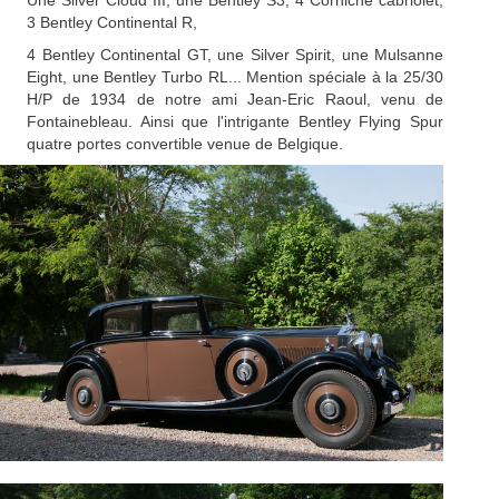
Une Silver Cloud III, une Bentley S3, 4 Corniche cabriolet,
3 Bentley Continental R,
4 Bentley Continental GT, une Silver Spirit, une Mulsanne
Eight, une Bentley Turbo RL... Mention spéciale à la 25/30
H/P de 1934 de notre ami Jean-Eric Raoul, venu de
Fontainebleau. Ainsi que l'intrigante Bentley Flying Spur
quatre portes convertible venue de Belgique.