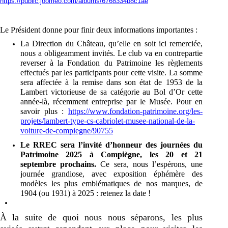
https://public.joomeo.com/albums/6768334b8c1ae
Le Président donne pour finir deux informations importantes :
La Direction du Château, qu’elle en soit ici remerciée,
nous a obligeamment invités. Le club va en contrepartie
reverser
à la Fondation du Patrimoine les règlements
effectués par
les participants pour cette visite. La somme
sera affectée à la remise dans son état de 1953 de la
Lambert victorieuse de sa catégorie au Bol d’Or cette
année-là, récemment entreprise par le Musée. Pour en
savoir plus :
https://www.fondation-patrimoine.org/les-
projets/lambert-type-cs-cabriolet-musee-national-de-la-
voiture-de-compiegne/90755
Le RREC sera l’invité d’honneur des journées du
Patrimoine 2025 à Compiègne,
les 20 et 21
septembre prochains.
Ce sera, nous l’espérons, une
journée grandiose, avec
exposition éphémère des
modèles les plus emblématiques de nos marques, de
1904 (ou 1931) à 2025 : retenez la date !
À la suite de quoi nous nous séparons, les plus