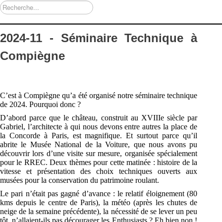
Rechercher
2024-11 - Séminaire Technique à
Compiègne
C’est à Compiègne qu’a été organisé notre séminaire technique
de 2024. Pourquoi donc ?
D’abord parce que le château, construit au XVIII
e
siècle par
Gabriel, l’architecte à qui nous
devons entre autres la place de
la Concorde à Paris, est magnifique. Et surtout parce qu’il
abrite le
Musée National de la Voiture
, que nous avons pu
découvrir lors d’une visite sur mesure,
organisée spécialement
pour le RREC. Deux thèmes pour cette matinée : histoire de la
vitesse et
présentation des choix techniques ouverts aux
musées pour la conservation du patrimoine
roulant.
Le pari n’était pas gagné d’avance : le relatif éloignement (80
kms depuis le centre de Paris), la
météo (après les chutes de
neige de la semaine précédente), la nécessité de se lever un peu
tôt,
n’allaient
-ils pas décourager les
Enthusiasts
? Eh bien non !