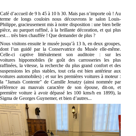
Café d’accueil de 9 h 45 à 10 h 30. Mais pas n’importe où ! Au
terme de longs couloirs nous
découvrons le salon Louis-
Philippe, gracieusement mis à
notre
disposition : une bien belle
pièce,
au parquet raffiné, à la brillante décoration, et qui plus
est… très bien chauffée ! Que demander
de plus
?
Nous visitons ensuite le musée jusqu’à 13 h, en deux groupes,
dont l’un guidé par la
Conservatrice du Musée elle-même.
Celle-ci captive littéralement son auditoire : sur les
voitures
hippomobiles (le goût des carrosseries les plus
raffinées, la vitesse, la recherche du plus grand
confort et des
suspensions les plus stables, tout cela est bien antérieur aux
voitures automobiles) ;
et sur les premières voitures à moteur :
la "Jamais Contente" de Camille Jenatzy (ainsi nommée
par
référence au mauvais caractère de son épouse, dit-on, et
première voiture à avoir dépassé les
100
kms
/h en 1899), la
Sigma de Georges Guynemer, et bien d’autres...