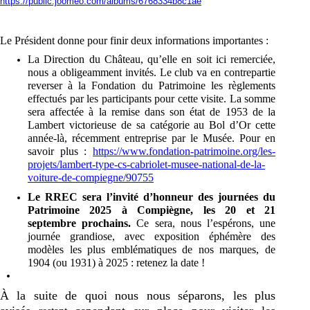
https://public.joomeo.com/albums/6768334b8c1ae
Le Président donne pour finir deux informations importantes :
La Direction du Château, qu’elle en soit ici remerciée,
nous a obligeamment invités. Le club va en contrepartie
reverser
à la Fondation du Patrimoine les règlements
effectués par
les participants pour cette visite. La somme
sera affectée à la remise dans son état de 1953 de la
Lambert victorieuse de sa catégorie au Bol d’Or cette
année-là, récemment entreprise par le Musée. Pour en
savoir plus :
https://www.fondation-patrimoine.org/les-
projets/lambert-type-cs-cabriolet-musee-national-de-la-
voiture-de-compiegne/90755
Le RREC sera l’invité d’honneur des journées du
Patrimoine 2025 à Compiègne,
les 20 et 21
septembre prochains.
Ce sera, nous l’espérons, une
journée grandiose, avec
exposition éphémère des
modèles les plus emblématiques de nos marques, de
1904 (ou 1931) à 2025 : retenez la date !
À la suite de quoi nous nous séparons, les plus