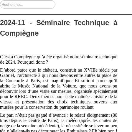
Rechercher
2024-11 - Séminaire Technique à
Compiègne
C’est à Compiègne qu’a été organisé notre séminaire technique
de 2024. Pourquoi donc ?
D’abord parce que le château, construit au XVIII
e
siècle par
Gabriel, l’architecte à qui nous
devons entre autres la place de
la Concorde à Paris, est magnifique. Et surtout parce qu’il
abrite le
Musée National de la Voiture
, que nous avons pu
découvrir lors d’une visite sur mesure,
organisée spécialement
pour le RREC. Deux thèmes pour cette matinée : histoire de la
vitesse et
présentation des choix techniques ouverts aux
musées pour la conservation du patrimoine
roulant.
Le pari n’était pas gagné d’avance : le relatif éloignement (80
kms depuis le centre de Paris), la
météo (après les chutes de
neige de la semaine précédente), la nécessité de se lever un peu
tôt,
n’allaient
-ils pas décourager les
Enthusiasts
? Eh bien non !