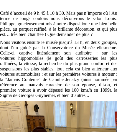
Café d’accueil de 9 h 45 à 10 h 30. Mais pas n’importe où ! Au
terme de longs couloirs nous
découvrons le salon Louis-
Philippe, gracieusement mis à
notre
disposition : une bien belle
pièce,
au parquet raffiné, à la brillante décoration, et qui plus
est… très bien chauffée ! Que demander
de plus
?
Nous visitons ensuite le musée jusqu’à 13 h, en deux groupes,
dont l’un guidé par la
Conservatrice du Musée elle-même.
Celle-ci captive littéralement son auditoire : sur les
voitures
hippomobiles (le goût des carrosseries les plus
raffinées, la vitesse, la recherche du plus grand
confort et des
suspensions les plus stables, tout cela est bien antérieur aux
voitures automobiles) ;
et sur les premières voitures à moteur :
la "Jamais Contente" de Camille Jenatzy (ainsi nommée
par
référence au mauvais caractère de son épouse, dit-on, et
première voiture à avoir dépassé les
100
kms
/h en 1899), la
Sigma de Georges Guynemer, et bien d’autres...