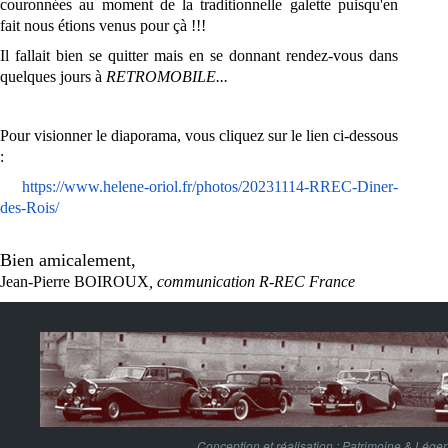
couronnées au moment de la traditionnelle galette puisqu'en
fait nous étions venus pour çà !!!
Il fallait bien se quitter mais en se donnant rendez-vous dans
quelques jours à
RETROMOBILE...
Pour visionner le diaporama, vous cliquez sur le lien ci-dessous
:
https://www.helene-oriol.fr/
photos/20231114-RREC-Diner-
des-
Rois
/
Bien amicalement,
Jean-Pierre BOIROUX
, communication R-REC France
Conception et réalisation :
Patrimoine & Lége