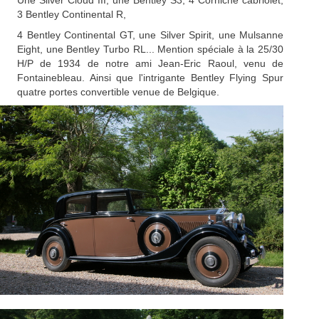
Une Silver Cloud III, une Bentley S3, 4 Corniche cabriolet,
3 Bentley Continental R,
4 Bentley Continental GT, une Silver Spirit, une Mulsanne
Eight, une Bentley Turbo RL... Mention spéciale à la 25/30
H/P de 1934 de notre ami Jean-Eric Raoul, venu de
Fontainebleau. Ainsi que l'intrigante Bentley Flying Spur
quatre portes convertible venue de Belgique.