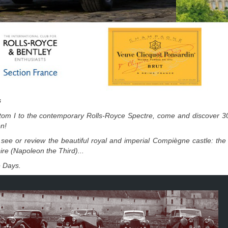
s
om I to the contemporary Rolls-Royce Spectre, come and discover 30
on!
 see or review the beautiful royal and imperial Compiègne castle: th
e (Napoleon the Third)...
e Days.