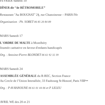
FÉVRIER
Samedi 10
DÎNER dit ‘’de RÉTROMOBILE’’
Restaurant "Au BOUGNAT" 2§, rue Chanoinesse – PARIS IVe
Organisation : Ph. SORET
06 85 20 84 89
MARS
Samedi 17
L'ORDRE DE MALTE
à Montlhéry
Journée caritative en faveur d'enfants handicapés
Org. : Antoine-Pierre BLONDET
06 61 92 32 39
MARS
Samedi 24
ASSEMBLÉE GÉNÉRALE
du R-REC, Section France
Au Cercle de l’Union Interalliée, 33 Faubourg St-Honoré, Paris VIII
ème
Org. : P-H HANOUNE
et P. LELEU
06 61 01 44 06
AVRIL
WE des 20 et 21