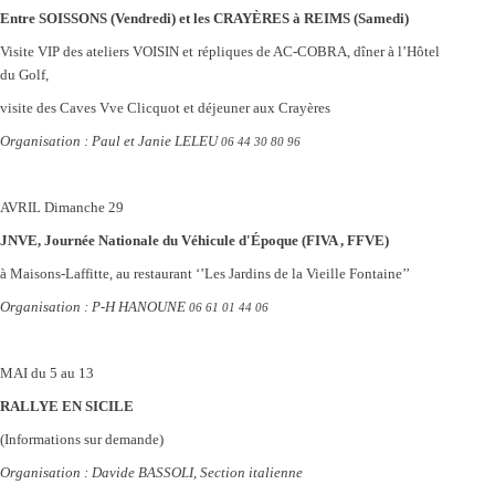
Entre SOISSONS
(Vendredi)
et les CRAYÈRES à REIMS
(Samedi)
Visite VIP des ateliers VOISIN et répliques de AC-COBRA, dîner à l’Hôtel
du Golf,
visite des Caves Vve Clicquot et déjeuner aux Crayères
Organisation : Paul et Janie LELEU
06 44 30 80 96
AVRIL
Dimanche 29
JNVE, Journée Nationale du Véhicule d'Époque (FIVA , FFVE)
à Maisons-Laffitte, au restaurant ‘’Les Jardins de la Vieille Fontaine’’
Organisation : P-H HANOUNE
06 61 01 44 06
MAI
du 5 au 13
RALLYE EN SICILE
(Informations sur demande)
Organisation : Davide BASSOLI, Section italienne