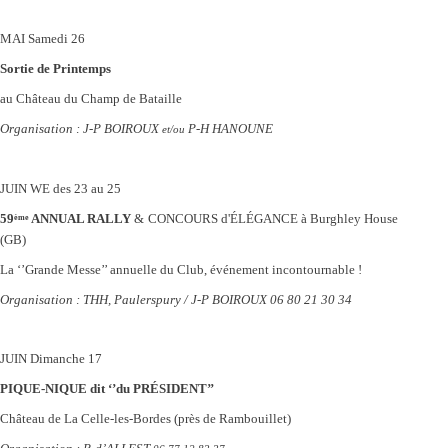
MAI Samedi
26
Sortie de Printemps
au Château du Champ de Bataille
Organisation :
J-P BOIROUX
P-H HANOUNE
et/ou
JUIN
WE des 23 au 25
59
ANNUAL RALLY
& CONCOURS d'ÉLÉGANCE à Burghley House
ème
(GB)
La ‘’Grande Messe’’ annuelle du Club, événement incontournable !
Organisation : THH, Paulerspury / J
-P BOIROUX 06 80 21 30 34
JUIN
Dimanche 17
PIQUE-NIQUE dit ‘’du PRÉSIDENT’’
Château de La Celle-les-Bordes (près de Rambouillet)