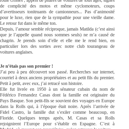
route croisés ; appels de phares de voitures de tous âges, signes
de complicité des motos et même cyclomoteurs, coups
d’avertisseurs tonitruants de camionneurs... Pas d’animosité
pour le luxe, rien que de la sympathie pour une vieille dame.
Le retour fut dans le même ton.
Depuis, l’amour semble réciproque, jamais Matilda (c’est ainsi
que je l’appelle quand nous sommes seuls) ne m’a causé de
chagrin. Je prends soin d’elle et elle me le rend bien, en
particulier lors des sorties avec notre club tourangeau de
voitures anglaises.
Je n’étais pas son premier !
J’ai peu à peu découvert son passé. Recherches sur internet,
courriel à deux anciens propriétaires et au petit fils du premier.
Petit à petit, avec eux, j’ai retracé son histoire.
Elle fut livrée en 1950 à un sénateur cubain du nom de
Fédérico Fernandez Casas dont la famille est originaire du
Pays Basque. Son petit-fils se souvient des voyages en Europe
dans la Rolls qui, à l’époque était noire. Après l’arrivée de
Fidel Castro, la famille dut s’exiler comme beaucoup, en
Floride. Quelques temps après, M. Casas et sa Rolls
rejoignirent l’Europe pour s’établir en Espagne. C’est à