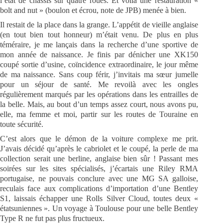
l’état de châssis sur quatre roues. Et voilà une restauration «
bolt and nut » (boulon et écrou, note de JPB) menée à bien.
Il restait de la place dans la grange. L’appétit de vieille anglaise
(en tout bien tout honneur) m’était venu. De plus en plus
téméraire, je me lançais dans la recherche d’une sportive de
mon année de naissance. Je finis par dénicher une XK150
coupé sortie d’usine, coïncidence extraordinaire, le jour même
de ma naissance. Sans coup férir, j’invitais ma sœur jumelle
pour un séjour de santé. Me revoilà avec les ongles
régulièrement marqués par les opérations dans les entrailles de
la belle. Mais, au bout d’un temps assez court, nous avons pu,
elle, ma femme et moi, partir sur les routes de Touraine en
toute sécurité.
C’est alors que le démon de la voiture complexe me prit.
J’avais décidé qu’après le cabriolet et le coupé, la perle de ma
collection serait une berline, anglaise bien sûr ! Passant mes
soirées sur les sites spécialisés, j’écartais une Riley RMA
portugaise, ne pouvais conclure avec une MG SA galloise,
reculais face aux complications d’importation d’une Bentley
S1, laissais échapper une Rolls Silver Cloud, toutes deux «
étatsuniennes ». Un voyage à Toulouse pour une belle Bentley
Type R ne fut pas plus fructueux.